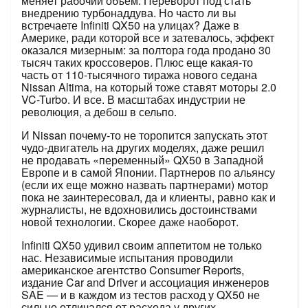
меняет рабочий объем. Переворот под стать
внедрению турбонаддува. Но часто ли вы
встречаете Infiniti QX50 на улицах? Даже в
Америке, ради которой все и затевалось, эффект
оказался мизерным: за полтора года продано 30
тысяч таких кроссоверов. Плюс еще какая-то
часть от 110-тысячного тиража нового седана
Nissan Altima, на который тоже ставят моторы 2.0
VC-Turbo. И все. В масштабах индустрии не
революция, а дебош в сельпо.
И Nissan почему-то не торопится запускать этот
чудо-двигатель на других моделях, даже решил
не продавать «переменный» QX50 в Западной
Европе и в самой Японии. Партнеров по альянсу
(если их еще можно назвать ­партнерами) мотор
пока не заинтересовал, да и клиенты, равно как и
журналисты, не вдохновились достоинствами
новой технологии. Скорее даже наоборот.
Infiniti QX50 удивил своим аппетитом не только
нас. Независимые испытания проводили
американское агентство Consumer Reports,
издание Car and Driver и ассоциация инженеров
SAE — и в каждом из тестов расход у QX50 не
сильно отличался от расхода у других