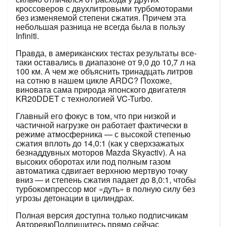
кроссоверов с двухлитровыми турбомоторами
без изменяемой степени сжатия. Причем эта
небольшая разница не всегда была в пользу
Infiniti.
Правда, в американских тестах результаты все-
таки оставались в диапазоне от 9,0 до 10,7 л на
100 км. А чем же объяснить тринадцать литров
на сотню в нашем цикле ARDC? Похоже,
виновата сама природа японского двигателя
KR20DDET с технологией VC-Turbo.
Главный его фокус в том, что при низкой и
частичной нагрузке он работает фактически в
режиме атмосферника — с высокой степенью
сжатия вплоть до 14,0:1 (как у сверхзажатых
безнаддувных моторов Mazda Skyactiv). А на
высоких оборотах или под полным газом
автоматика сдвигает верхнюю мертвую точку
вниз — и степень сжатия падает до 8,0:1, чтобы
турбокомпрессор мог «дуть» в полную силу без
угрозы детонации в цилиндрах.
Полная версия доступна только подписчикам
Авторевю
Подпишитесь прямо сейчас