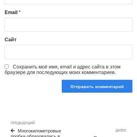
Email
*
Сайт
Сохранить моё имя, email и адрес сайта в этом
браузере для последующих моих комментариев.
Навигация
Предыдущая
ПРЕДЫДУЩИЙ
по
запись
Сле
Многокилометровые
ДАЛЕЕ
записям
запи
пробки образовались в