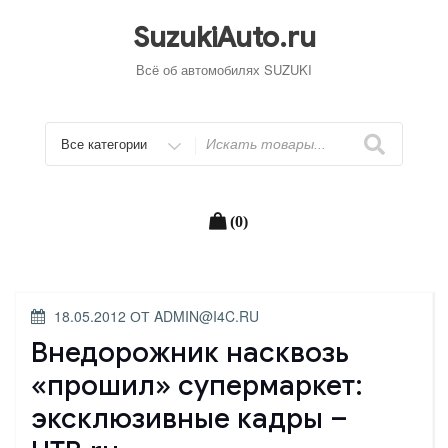
Перейти
к
SuzukiAuto.ru
содержимому
Всё об автомобилях SUZUKI
Искать
(0)
ОПУБЛИКОВАНО
18.05.2012
ОТ
ADMIN@I4C.RU
Внедорожник насквозь
«прошил» супермаркет:
эксклюзивные кадры –