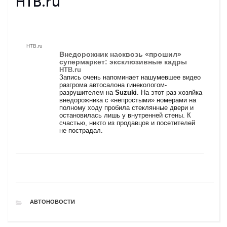
НТВ.ru
НТВ.ru
Внедорожник насквозь «прошил»
супермаркет: эксклюзивные кадры
НТВ.ru
Запись очень напоминает нашумевшее видео
разгрома автосалона гинекологом-
разрушителем на
Suzuki
. На этот раз хозяйка
внедорожника с «непростыми» номерами на
полному ходу пробила стеклянные двери и
остановилась лишь у внутренней стены. К
счастью, никто из продавцов и посетителей
не пострадал.
РУБРИКИ
АВТОНОВОСТИ