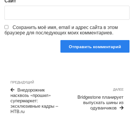
Сайт
Сохранить моё имя, email и адрес сайта в этом
браузере для последующих моих комментариев.
Навигация
Предыдущая
ПРЕДЫДУЩИЙ
по
запись
Сле
Внедорожник
ДАЛЕЕ
записям
запи
насквозь «прошил»
Bridgestone планирует
супермаркет:
выпускать шины из
эксклюзивные кадры –
одуванчиков
НТВ.ru