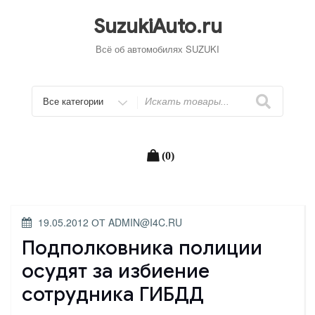
Перейти
к
SuzukiAuto.ru
содержимому
Всё об автомобилях SUZUKI
Искать
(0)
ОПУБЛИКОВАНО
19.05.2012
ОТ
ADMIN@I4C.RU
Подполковника полиции
осудят за избиение
сотрудника ГИБДД