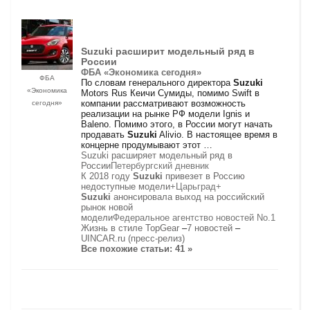
Suzuki
расширит модельный ряд в
России
ФБА «Экономика сегодня»
ФБА
По словам генерального директора
Suzuki
«Экономика
Motors Rus Кеичи Сумиды, помимо Swift в
компании рассматривают возможность
сегодня»
реализации на рынке РФ модели Ignis и
Baleno. Помимо этого, в России могут начать
продавать
Suzuki
Alivio. В настоящее время в
концерне продумывают этот …
Suzuki расширяет модельный ряд в
России
Петербургский дневник
К 2018 году
Suzuki
привезет в Россию
недоступные модели
+Царьград+
Suzuki
анонсировала выход на российский
рынок новой
модели
Федеральное агентство новостей No.1
Жизнь в стиле TopGear
–
7 новостей
–
UINCAR.ru (пресс-релиз)
Все похожие статьи: 41 »