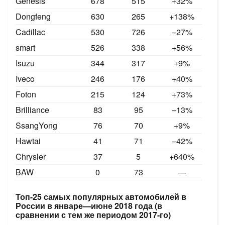
Genesis
678
515
+32%
Dongfeng
630
265
+138%
Cadillac
530
726
–27%
smart
526
338
+56%
Isuzu
344
317
+9
%
Iveco
246
176
+40%
Foton
215
124
+73%
Brilliance
83
95
–13%
SsangYong
76
70
+9%
Hawtai
41
71
–42%
Chrysler
37
5
+640%
BAW
0
73
—
Топ-25 самых популярных автомобилей в
России в январе—июне 2018 года (в
сравнении с тем же периодом 2017-го)