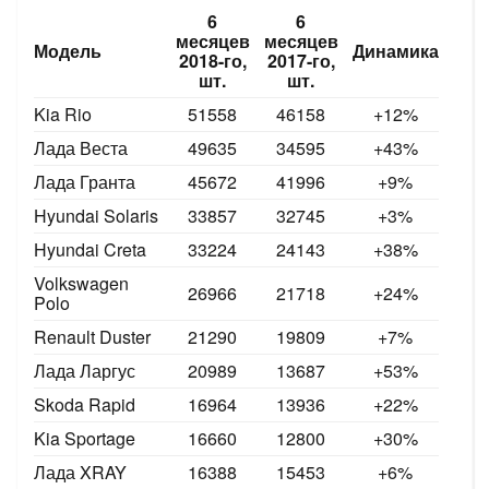
6
6
месяцев
месяцев
Модель
Динамика
2018-го,
2017-го,
шт.
шт.
Kia Rio
51558
46158
+12%
Лада Веста
49635
34595
+43%
Лада Гранта
45672
41996
+9%
Hyundai Solaris
33857
32745
+3%
Hyundai Creta
33224
24143
+38
%
Volkswagen
26966
21718
+24%
Polo
Renault Duster
21290
19809
+7%
Лада Ларгус
20989
13687
+53%
Skoda Rapid
16964
13936
+22%
Kia Sportage
16660
12800
+30%
Лада XRAY
16388
15453
+6%