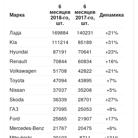
6
6
месяцев
месяцев
Марка
Динамика
2018-го,
2017-го,
шт.
шт.
Лада
169884
140231
+21%
Kia
111214
85189
+31%
Hyundai
87191
70641
+23%
Renault
70844
60834
+16%
Volkswagen
51708
42822
+21%
Toyota
47094
43895
+7
%
Nissan
37037
35208
+5%
Skoda
36339
28701
+27%
ГАЗ
27095
25053
+8
%
Ford
25665
21907
+17%
Mercedes-Benz
21767
20475
+6%
Mitsubishi
20103
8711
+131%