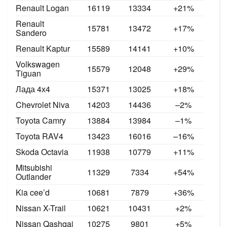
Renault Logan
16119
13334
+21%
Renault
15781
13472
+17%
Sandero
Renault Kaptur
15589
14141
+10%
Volkswagen
15579
12048
+29%
Tiguan
Лада 4х4
15371
13025
+18%
Chevrolet Niva
14203
14436
–2%
Toyota Camry
13884
13984
–1%
Toyota RAV4
13423
16016
–16%
Skoda Octavia
11938
10779
+11%
Mitsubishi
11329
7334
+54%
Outlander
Kia cee’d
10681
7879
+36%
Nissan X-Trail
10621
10431
+2%
Nissan Qashqai
10275
9801
+5%