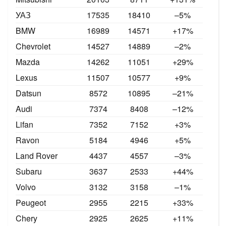
УАЗ
17535
18410
–5
%
BMW
16989
14571
+17
%
Chevrolet
14527
14889
–2
%
Mazda
14262
11051
+29%
Lexus
11507
10577
+9%
Datsun
8572
10895
–21
%
Audi
7374
8408
–12
%
Lifan
7352
7152
+3%
Ravon
5184
4946
+5%
Land Rover
4437
4557
–3%
Subaru
3637
2533
+44%
Volvo
3132
3158
–1%
Peugeot
2955
2215
+33%
Chery
2925
2625
+11%