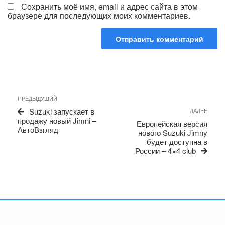
Сохранить моё имя, email и адрес сайта в этом
браузере для последующих моих комментариев.
Навигация
Предыдущая
ПРЕДЫДУЩИЙ
по
запись
Сле
Suzuki запускает в
ДАЛЕЕ
записям
запи
продажу новый Jimni –
Европейская версия
АвтоВзгляд
нового Suzuki Jimny
будет доступна в
России – 4×4 club