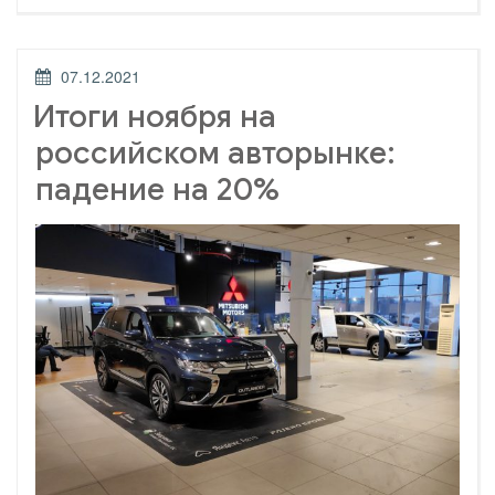
упал
до
уровня
1993
ОПУБЛИКОВАНО
07.12.2021
года»
Итоги ноября на
российском авторынке:
падение на 20%