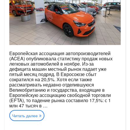
Европейская ассоциация автопроизводителей
(ACEA) опубликовала статистику продаж новых
легковых автомобилей в ноябре. Из-за
дефицита машин местный рынок падает уже
пятый месяц подряд. В Евросоюзе сбыт
сократился на 20,5%. Хотя если также
рассматривать недавно отделившуюся
Великобританию и государства, входящие в
Европейскую ассоциацию свободной торговли
(EFTA), то падение рынка составило 17,5%: с 1
млн 47 тысяч в …
«Европейский
Читать далее
авторынок
в
ноябре