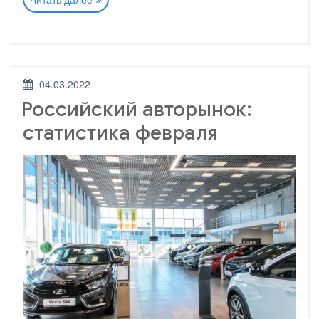
авторынок:
официальная
статистика
марта»
ОПУБЛИКОВАНО
04.03.2022
Российский авторынок:
статистика февраля