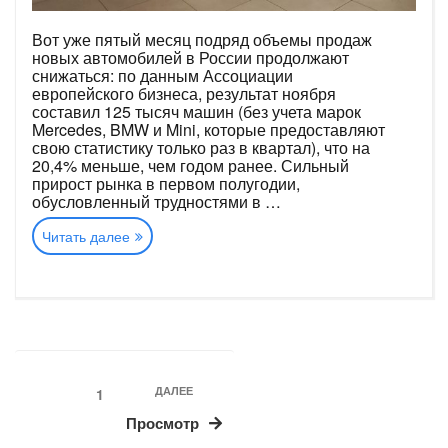
Вот уже пятый месяц подряд объемы продаж
новых автомобилей в России продолжают
снижаться: по данным Ассоциации
европейского бизнеса, результат ноября
составил 125 тысяч машин (без учета марок
Mercedes, BMW и Mini, которые предоставляют
свою статистику только раз в квартал), что на
20,4% меньше, чем годом ранее. Сильный
прирост рынка в первом полугодии,
обусловленный трудностями в …
«Итоги
Читать далее
ноября
на
российском
авторынке:
падение
на
20%»
Пагинация
Следующая
ДАЛЕЕ
Страница
1
записей
запись
Просмотр