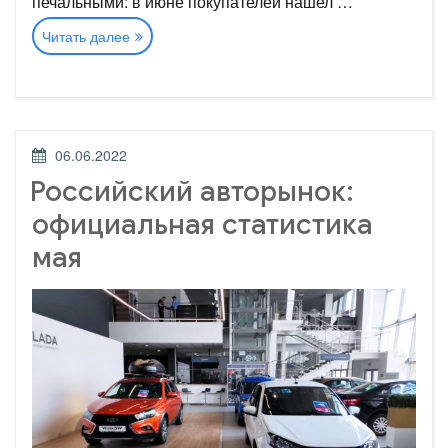
печальными: в июне покупателей нашел …
«Российский
Читать далее
авторынок:
официальная
статистика
первого
полугодия»
ОПУБЛИКОВАНО
06.06.2022
Российский авторынок:
официальная статистика
мая