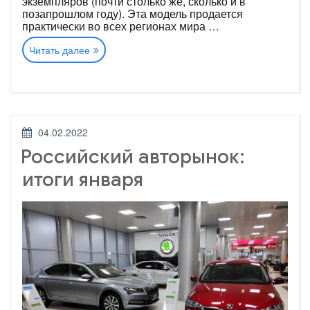
экземпляров (почти столько же, сколько и в
позапрошлом году). Эта модель продается
практически во всех регионах мира …
«Статистика-2021:
Читать далее
самые
популярные
автомобили
в
мире»
ОПУБЛИКОВАНО
04.02.2022
Российский авторынок:
итоги января