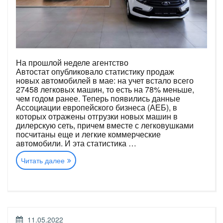
На прошлой неделе агентство
Автостат опубликовало статистику продаж
новых автомобилей в мае: на учет встало всего
27458 легковых машин, то есть на 78% меньше,
чем годом ранее. Теперь появились данные
Ассоциации европейского бизнеса (АЕБ), в
которых отражены отгрузки новых машин в
дилерскую сеть, причем вместе с легковушками
посчитаны еще и легкие коммерческие
автомобили. И эта статистика …
«Российский
Читать далее
авторынок:
официальная
статистика
мая»
ОПУБЛИКОВАНО
11.05.2022