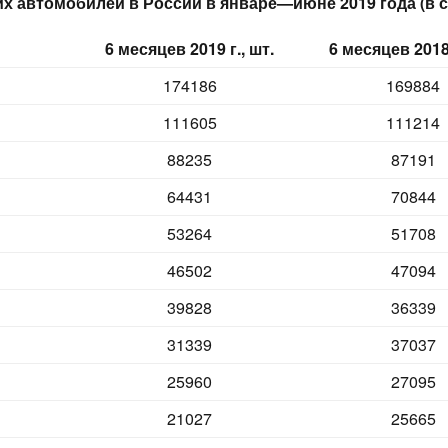
х автомобилей в России в январе—июне 2019 года (в с
6 месяцев 2019 г., шт.
6 месяцев 2018 
174186
169884
111605
111214
88235
87191
64431
70844
53264
51708
46502
47094
39828
36339
31339
37037
25960
27095
21027
25665