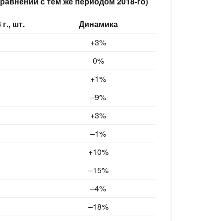
равнении с тем же периодом 2018-го)
г., шт.
Динамика
+3%
0%
+1%
–9
%
+3%
–1
%
+10%
–15
%
–4
%
–18
%