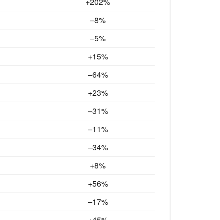
+202%
–8
%
–5%
+15%
–64
%
+23%
–31%
–11%
–34%
+8%
+56%
–17%
+45%