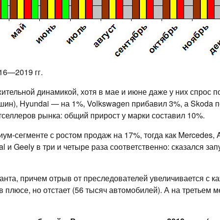
16—2019 гг.
ительной динамикой, хотя в мае и июне даже у них спрос п
шин), Hyundai — на 1%, Volkswagen прибавил 3%, а Skoda 
стселлеров рынка: общий прирост у марки составил 10%.
м-сегменте с ростом продаж на 17%, тогда как Mercedes, A
l и Geely в три и четыре раза соответственно: сказался за
анта, причем отрыв от преследователей увеличивается с к
 плюсе, но отстает (56 тысяч автомобилей). А на третьем м