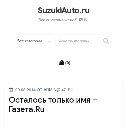
Перейти
к
SuzukiAuto.ru
содержимому
Всё об автомобилях SUZUKI
Искать
(0)
ОПУБЛИКОВАНО
09.06.2014
ОТ
ADMIN@I4C.RU
Осталось только имя –
Газета.Ru