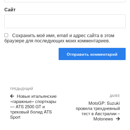
Сайт
Сохранить моё имя, email и адрес сайта в этом
браузере для последующих моих комментариев.
Навигация
Предыдущая
ПРЕДЫДУЩИЙ
по
запись
Сле
Новые итальянские
ДАЛЕЕ
записям
запи
«гаражные» спорткары
MotoGP: Suzuki
— ATS 2500 GT и
провела трехдневный
трековый болид ATS
тест в Австралии –
Sport
Motonews