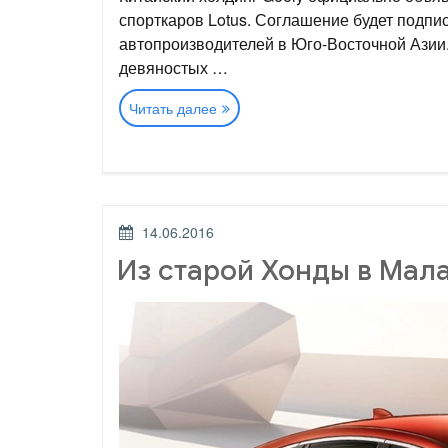
спорткаров Lotus. Соглашение будет подпис
автопроизводителей в Юго-Восточной Азии. 
девяностых …
«Geely
Читать далее
покупает
акции
компаний
Proton
и
ОПУБЛИКОВАНО
Lotus»
14.06.2016
Из старой Хонды в Мала