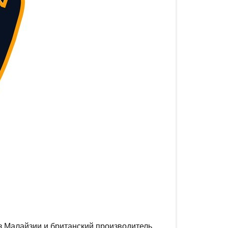
из Малайзии и британский производитель