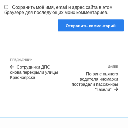
Сохранить моё имя, email и адрес сайта в этом
браузере для последующих моих комментариев.
Навигация
Предыдущая
ПРЕДЫДУЩИЙ
по
запись
Сле
Сотрудники ДПС
ДАЛЕЕ
записям
запи
снова перекрыли улицы
По вине пьяного
Красноярска
водителя иномарки
пострадали пассажиры
“Газели”