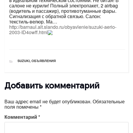
в идеальном техническом состоянии. Не битая! В
салоне не курили! Полный электропакет, 2 airbag
(водитель и пассажир), противотуманные фары.
Сигнализация с обратной связью. Салон:
текстиль-велюр. Ма…
http://barnaul.alt.slando.ru/obyavlenie/suzuki-aerio-
2003-ID4owff.html
РУБРИКИ
SUZUKI
,
ОБЪЯВЛЕНИЯ
Добавить комментарий
Ваш адрес email не будет опубликован.
Обязательные
поля помечены
*
Комментарий
*