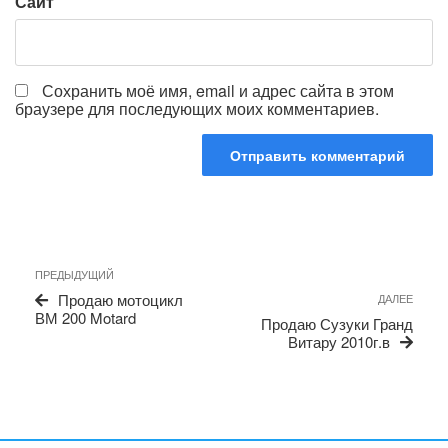
Сайт
Сохранить моё имя, email и адрес сайта в этом
браузере для последующих моих комментариев.
Навигация
Предыдущая
ПРЕДЫДУЩИЙ
по
запись
Сле
Продаю мотоцикл
ДАЛЕЕ
записям
запи
ВМ 200 Motard
Продаю Сузуки Гранд
Витару 2010г.в