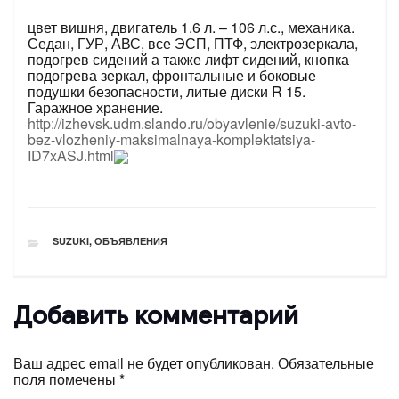
цвет вишня, двигатель 1.6 л. – 106 л.с., механика.
Седан, ГУР, АВС, все ЭСП, ПТФ, электрозеркала,
подогрев сидений а также лифт сидений, кнопка
подогрева зеркал, фронтальные и боковые
подушки безопасности, литые диски R 15.
Гаражное хранение.
http://izhevsk.udm.slando.ru/obyavlenie/suzuki-avto-
bez-vlozheniy-maksimalnaya-komplektatsiya-
ID7xASJ.html
РУБРИКИ
SUZUKI
,
ОБЪЯВЛЕНИЯ
Добавить комментарий
Ваш адрес email не будет опубликован.
Обязательные
поля помечены
*