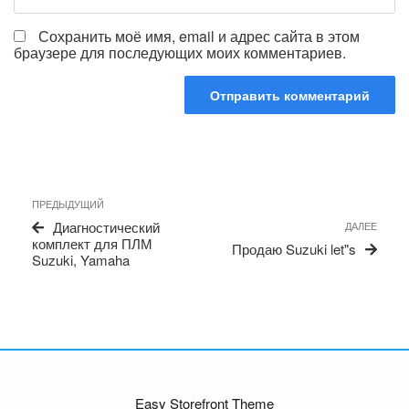
Сохранить моё имя, email и адрес сайта в этом
браузере для последующих моих комментариев.
Навигация
Предыдущая
ПРЕДЫДУЩИЙ
по
запись
Сле
Диагностический
ДАЛЕЕ
записям
запи
комплект для ПЛМ
Продаю Suzuki let"s
Suzuki, Yamaha
Easy Storefront Theme