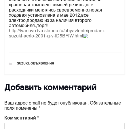
крашеная,комплект зимней резины,все
расходники менялись своевременно,новая
ходовая установлена в мае 2012,все
электро,продаю из за наличия второго
автомобиля.,торг!!!
http://ivanovo.iva.slando.ru/obyavlenie/prodam-
suzuki-aerio-2001-g-v-ID5BFlW.html
РУБРИКИ
SUZUKI
,
ОБЪЯВЛЕНИЯ
Добавить комментарий
Ваш адрес email не будет опубликован.
Обязательные
поля помечены
*
Комментарий
*