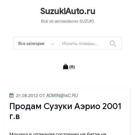
Перейти
к
SuzukiAuto.ru
содержимому
Всё об автомобилях SUZUKI
Искать
(0)
ОПУБЛИКОВАНО
21.08.2012
ОТ
ADMIN@I4C.RU
Продам Сузуки Аэрио 2001
г.в
Машина в отличном состоянии,не битая,не