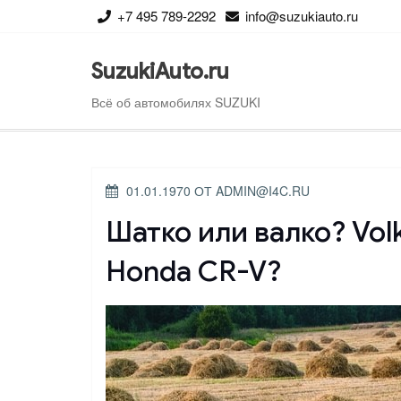
Перейти
+7 495 789-2292
info@suzukiauto.ru
к
содержимому
SuzukiAuto.ru
Всё об автомобилях SUZUKI
ОПУБЛИКОВАНО
01.01.1970
ОТ
ADMIN@I4C.RU
Шатко или валко? Volk
Honda CR-V?