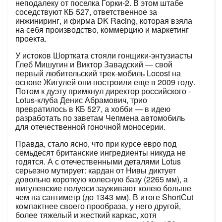
неподалеку от поселка Горки-2. В этом штабе
соседствуют КБ 527, ответственное за
инжиниринг, и фирма DK Racing, которая взяла
на себя производство, коммерцию и маркетинг
проекта.
У истоков Шортката стояли ­гонщики-энтузиасты
Глеб Мишугин и Виктор Завадский — свой
первый любительский трек-мобиль Locost на
основе Жигулей они построили еще в 2009 году.
Потом к дуэту ­примкнул директор российского ­
Lotus-клуба Денис Абрамович, трио
превратилось в КБ 527, а хобби — в идею
разработать по заветам Чепмена автомобиль
для ­отечественной гоночной моносерии.
Правда, стало ясно, что при курсе евро под
семьдесят британские ингредиенты никуда не
годятся. А с отечественными деталями Lotus
серьезно мутирует: кардан от Нивы диктует
довольно короткую колесную базу (2265 мм), а
жигулевские полуоси зауживают колею больше
чем на сантиметр (до 1343 мм). В итоге ShortСut
компактнее своего прообраза, у него другой,
более тяжелый и жесткий каркас, хотя