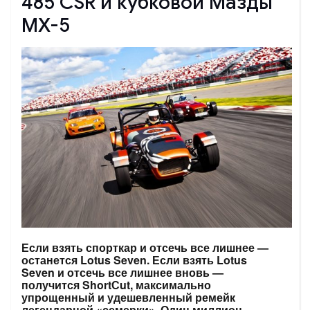
485 CSR и кубковой Мазды
MX-5
Если взять спорткар и отсечь все лишнее —
останется Lotus Seven. Если взять Lotus
Seven и отсечь все лишнее вновь —
получится ShortСut, максимально
упрощенный и удешевленный ремейк
легендарной «семерки». Один миллион