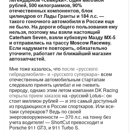
рублей, 500 килограммов, 90%
отечественных компонентов, блок
цилиндров от Лады Гранты и 184 л.с. —
такого гоночного автомобиля в России еще
не было. На дороги общего пользования ему
нельзя, поэтому мы взяли настоящий
Caterham Seven, взяли кубковую Мазду MX-5
и отправились на трассу Moscow Raceway.
Если надумаете повторить, обязательно
уточните, работает ли ближайший магазин
автозапчастей.
Мне тоже казалось, что
после «русского
гибридомобиля» и «русского суперкара»
всем
отечественным автомобильным стартапам
следовало принять целибат и не гневить
природу, однако этим летом компания DK Racing
открыла прием заказов
на «русский Lotus»: он
стоит миллион ­рублей — и это самый доступный
из продающихся в России спорткаров. Или ­все-
таки суперкаров? Ведь по своей
энерговооруженности — 370 л.с. на тонну без
учета водителя! — ShortСut превосходит и
Porsche 911 GT3, и 911 Turbo S.