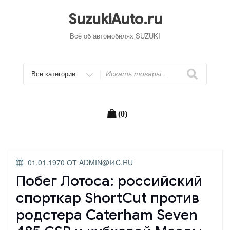
Перейти
к
SuzukiAuto.ru
содержимому
Всё об автомобилях SUZUKI
Искать
(0)
ОПУБЛИКОВАНО
01.01.1970
ОТ
ADMIN@I4C.RU
Побег Лотоса: российский
спорткар ShortCut против
родстера Caterham Seven