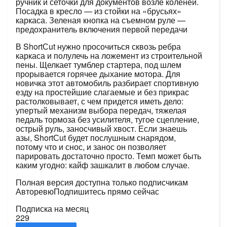
ручник и сеточки для документов возле коленей.
Посадка в кресло — из стойки на «брусьях»
каркаса. Зеленая кнопка на съемном руле —
предохранитель включения первой передачи
В ShortСut нужно просочиться сквозь ребра
каркаса и полулечь на ложемент из строительной
пены. Щелкает тумблер стартера, под шлем
прорывается горячее дыхание мотора. Для
новичка этот автомобиль разбирает спортивную
езду на простейшие слагаемые и без прикрас
растолковывает, с чем придется иметь дело:
упертый механизм выбора передач, тяжелая
педаль тормоза без усилителя, тугое сцепление,
острый руль, заносчивый хвост. Если знаешь
азы, ShortСut будет послушным снарядом,
потому что и снос, и занос он позволяет
парировать достаточно просто. Темп может быть
каким угодно: кайф зашкалит в любом случае.
Полная версия доступна только подписчикам
Авторевю
Подпишитесь прямо сейчас
Подписка на месяц
229