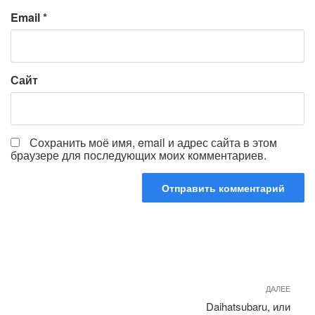
Email
*
Сайт
Сохранить моё имя, email и адрес сайта в этом
браузере для последующих моих комментариев.
Навигация
по
Сле
ДАЛЕЕ
записям
запи
Daihatsubaru, или