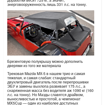
доработки весит 725 кг, а значит,
энерговооруженность лишь 331 л.с. на тонну.
Брезентовую полукрышу можно дополнить
дверями из того же материала
Трековая Mazda MX-5 в нашем трио и самая
тяжелая, и самая слабая: стандартный
двухлитровый двигатель после перепрошивки
ЭБУ и замены выхлопа развивает 175 л.с., а
снаряженная масса без водителя аж 1090 кг (160
л.с. на тонну). Но Мазды славятся драйвом,
выносливостью и простотой, а чемпионат
MX5Cup — один из наиболее доступных