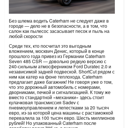
Без шлема водить Caterham не следует даже в
городе — дело не в безопасности, а в том, что
салон как пылесос засасывает песок и пыль на
любой скорости
Среди тех, кто посчитал это выгодным
вложением, москвич Денис, который в конце
прошлого года привез из Германии Caterham
Seven 485 CSR — довольно редкую версию с
240-сильным атмосферником Ford Duratec 2.0 и
независимой задней подвеской. ShortСut рядом с
ним как катер на фоне теплохода. Сaterham
предлагает даже багажник! Не говоря уже о том,
что это дорожный автомобиль с номерами,
дворниками, печкой и сигнализацией. К тому же
вместо стандартной «механики» здесь стоит
кулачковая трансмиссия Sadev с
пневмоуправлением и л
епестками за 20 тысяч
евро, ­из-за которой цена машины с растаможкой
перевалила за 100 тысяч евро. Шесть миллионов
рублей! Но упакованный Caterham после