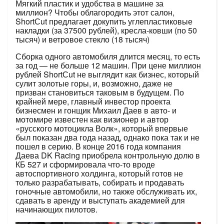
Мягкий пластик и удобства в машине за
миллион? Чтобы облагородить этот салон,
ShortСut предлагает докупить углепластиковые
накладки (за 37500 рублей), ­кресла-ковши (по 50
тысяч) и ветровое стекло (18 тысяч)
Сборка одного автомобиля длится месяц, то есть
за год — не больше 12 ма
шин. При цене миллион
рублей ShortСut не выглядит как бизнес, который
сулит золотые горы, и, возможно, даже не
призван становиться таковым в будущем. По
крайней мере, главный инвестор проекта
бизнесмен и гонщик Михаил Даев в авто- и
мотомире известен как визионер и автор
«русского мотоцикла Волк», который впервые
был показан два года назад, однако пока так и не
пошел в серию. В конце 2016 года компания
Даева DK Racing приобрела контрольную долю в
КБ 527 и сформировала что-то вроде
автоспортивного холдинга, который готов не
только разрабатывать, собирать и продавать
гоночные автомобили, но также обслуживать их,
сдавать в аренду и выступать академией для
начинающих пилотов.