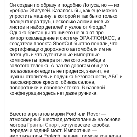
Он создан по образу и подобию Лотуса, но — из
«ребра» Жигулей. Казалось бы, как еще можно
упростить машину, в которой и так было только
полцентнера труб, несколько алюминиевых
листов и набор деталей и узлов от Форда?
Однако британцы-то ничего не знают про
импортозамещение и систему ­ЭРА-ГЛОНАСС, а
создатели проекта ShortСut быстро поняли, что
сертификацию дорожного автомобиля им не
потянуть и что аутентичные импортные
компоненты превратят легкого жеребца в
золотого теленка. А раз по дорогам общего
пользования ездить не придется, значит, не
нужны отопитель и подушка безопасности, АБС и
пассажирское кресло, обивка салона,
поворотники и лобовое стекло. В базовой
конфигурации здесь нет даже ручника.
Вместо агрегатов марки Ford или Rover —
атмосферный шестнадцатиклапанник на основе
мотора
Гранты Спорт
, жигулевские коробка
передач и задний мост. Импортные —
амортизаторы Protech, задние тормоза концерна