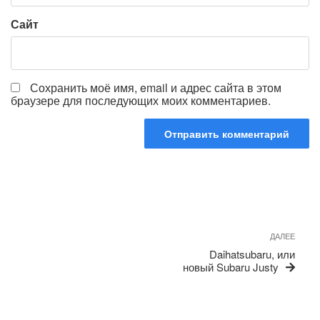
Сайт
Сохранить моё имя, email и адрес сайта в этом
браузере для последующих моих комментариев.
Навигация
по
Сле
ДАЛЕЕ
записям
запи
Daihatsubaru, или
новый Subaru Justy