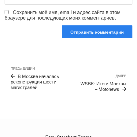
Сохранить моё имя, email и адрес сайта в этом
браузере для последующих моих комментариев.
Навигация
Предыдущая
ПРЕДЫДУЩИЙ
по
запись
Сле
В Москве началась
ДАЛЕЕ
записям
запи
реконструкция шести
WSBK: Итоги Москвы
магистралей
– Motonews
Easy Storefront Theme