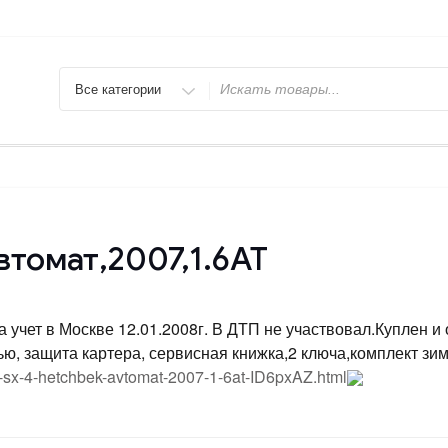
Искать
автомат,2007,1.6АТ
а учет в Москве 12.01.2008г. В ДТП не участвовал.Куплен и
ю, защита картера, сервисная книжка,2 ключа,комплект зим
i-sx-4-hetchbek-avtomat-2007-1-6at-ID6pxAZ.html