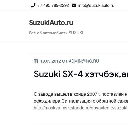
Перейти
+7 495 789-2292
info@suzukiauto.ru
к
содержимому
SuzukiAuto.ru
Всё об автомобилях SUZUKI
ОПУБЛИКОВАНО
19.09.2012
ОТ
ADMIN@I4C.RU
Suzuki SX-4 хэтчбэк,
С завода вышел в конце 2007г.,поставлен н
офф.дилера.Сигнализация с обратной связь
http://moskva.msk.slando.ru/obyavlenie/suzuk