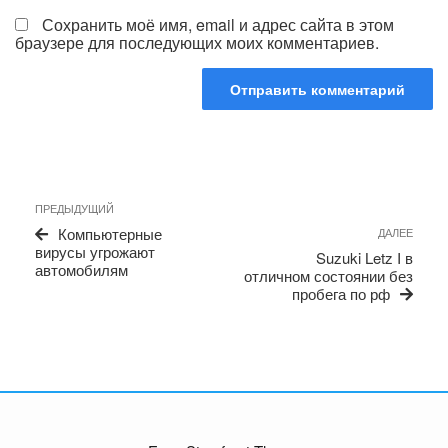
Сохранить моё имя, email и адрес сайта в этом
браузере для последующих моих комментариев.
Навигация
Предыдущая
ПРЕДЫДУЩИЙ
по
запись
Сле
Компьютерные
ДАЛЕЕ
записям
запи
вирусы угрожают
Suzuki Letz I в
автомобилям
отличном состоянии без
пробега по рф