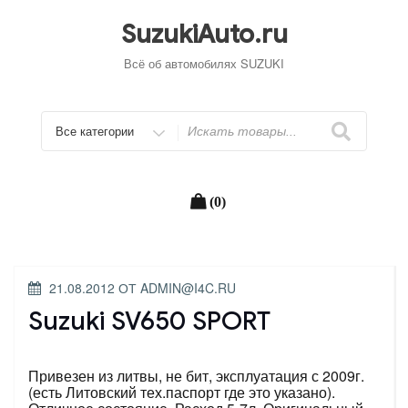
Перейти
к
SuzukiAuto.ru
содержимому
Всё об автомобилях SUZUKI
Искать
(0)
ОПУБЛИКОВАНО
21.08.2012
ОТ
ADMIN@I4C.RU
Suzuki SV650 SPORT
Привезен из литвы, не бит, эксплуатация с 2009г.
(есть Литовский тех.паспорт где это указано).