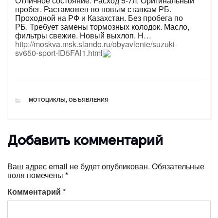
Отличное состояние. Расход 5-7л. Оригинальный
пробег. Растаможен по новым ставкам РБ.
Проходной на РФ и Казахстан. Без пробега по
РБ. Требует замены тормозных колодок. Масло,
фильтры свежие. Новый выхлоп. Н…
http://moskva.msk.slando.ru/obyavlenie/suzuki-
sv650-sport-ID5FAl1.html
РУБРИКИ
МОТОЦИКЛЫ
,
ОБЪЯВЛЕНИЯ
Добавить комментарий
Ваш адрес email не будет опубликован.
Обязательные
поля помечены
*
Комментарий
*