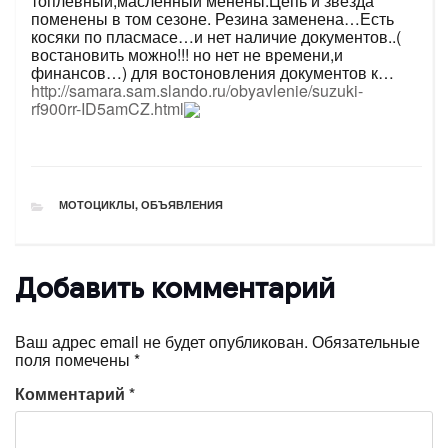
топлевный,масленный менены.Цепь и звезда
поменены в том сезоне. Резина заменена…Есть
косяки по пласмасе…и нет наличие документов..(
востановить можно!!! но нет не времени,и
финансов…) для востоновления документов к…
http://samara.sam.slando.ru/obyavlenie/suzuki-
rf900rr-ID5amCZ.html
РУБРИКИ
МОТОЦИКЛЫ
,
ОБЪЯВЛЕНИЯ
Добавить комментарий
Ваш адрес email не будет опубликован.
Обязательные
поля помечены
*
Комментарий
*