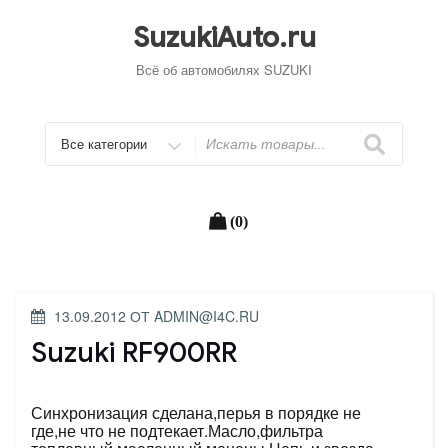
Перейти
к
SuzukiAuto.ru
содержимому
Всё об автомобилях SUZUKI
Искать
(0)
ОПУБЛИКОВАНО
13.09.2012
ОТ
ADMIN@I4C.RU
Suzuki RF900RR
Синхронизация сделана,перья в порядке не
где,не что не подтекает.Масло,фильтра