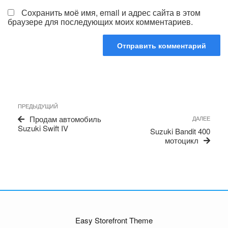
Сохранить моё имя, email и адрес сайта в этом
браузере для последующих моих комментариев.
Навигация
Предыдущая
ПРЕДЫДУЩИЙ
по
запись
Сле
Продам автомобиль
ДАЛЕЕ
записям
запи
Suzuki Swift IV
Suzuki Bandit 400
мотоцикл
Easy Storefront Theme