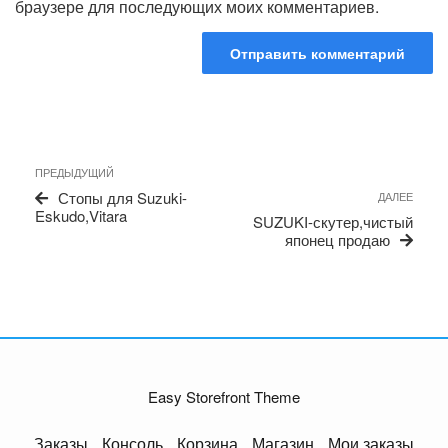
браузере для последующих моих комментариев.
Навигация
Предыдущая
ПРЕДЫДУЩИЙ
по
запись
Сле
Стопы для Suzuki-
ДАЛЕЕ
записям
запи
Eskudo,Vitara
SUZUKI-скутер,чистый
японец продаю
Easy Storefront Theme
Заказы
Консоль
Корзина
Магазин
Мои заказы