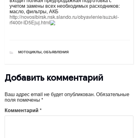
входит полная предпродажная подготовка с
учетом замены всех необходимых расходников:
масло, фильтры, АКБ
http://novosibirsk.nsk.slando.ru/obyavlenie/suzuki-
rf400r-ID5Ejuj.html
РУБРИКИ
МОТОЦИКЛЫ
,
ОБЪЯВЛЕНИЯ
Добавить комментарий
Ваш адрес email не будет опубликован.
Обязательные
поля помечены
*
Комментарий
*