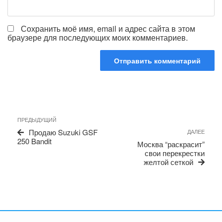
Сохранить моё имя, email и адрес сайта в этом
браузере для последующих моих комментариев.
Навигация
Предыдущая
ПРЕДЫДУЩИЙ
по
запись
Сле
Продаю Suzuki GSF
ДАЛЕЕ
записям
запи
250 Bandit
Москва “раскрасит”
свои перекрестки
желтой сеткой