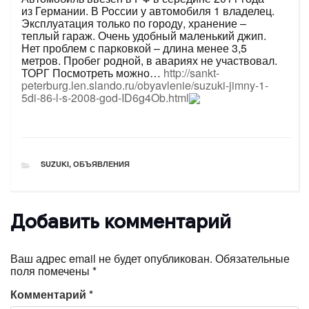
из Германии. В России у автомобиля 1 владелец.
Эксплуатация только по городу, хранение –
теплый гараж. Очень удобный маленький джип.
Нет проблем с парковкой – длина менее 3,5
метров. Пробег родной, в авариях не участвовал.
ТОРГ Посмотреть можно…
http://sankt-
peterburg.len.slando.ru/obyavlenie/suzuki-jimny-1-
5di-86-l-s-2008-god-ID6g4Ob.html
РУБРИКИ
SUZUKI
,
ОБЪЯВЛЕНИЯ
Добавить комментарий
Ваш адрес email не будет опубликован.
Обязательные
поля помечены
*
Комментарий
*