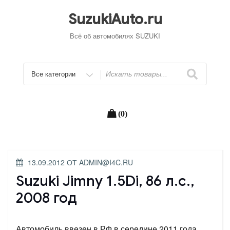
Перейти
к
SuzukiAuto.ru
содержимому
Всё об автомобилях SUZUKI
Искать
(0)
ОПУБЛИКОВАНО
13.09.2012
ОТ
ADMIN@I4C.RU
Suzuki Jimny 1.5Di, 86 л.с.,
2008 год
Автомобиль ввезен в РФ в середине 2011 года