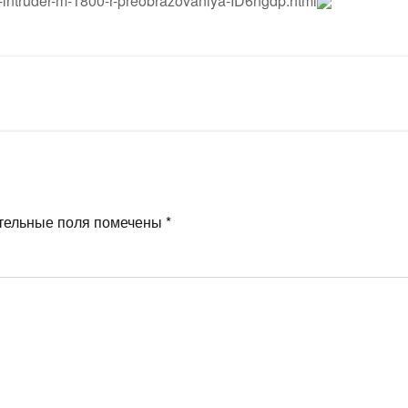
i-intruder-m-1800-r-preobrazovaniya-ID6ngdp.html
тельные поля помечены
*