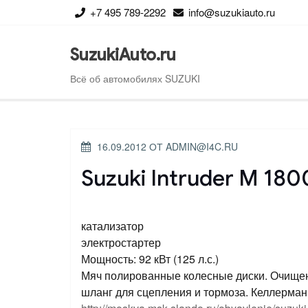
Перейти
+7 495 789-2292
info@suzukiauto.ru
к
содержимому
SuzukiAuto.ru
Всё об автомобилях SUZUKI
ОПУБЛИКОВАНО
16.09.2012
ОТ
ADMIN@I4C.RU
Suzuki Intruder M 18
катализатор
электростартер
Мощность: 92 кВт (125 л.с.)
Мяч полированные колесные диски. Очищен
шланг для сцепления и тормоза. Келлерман