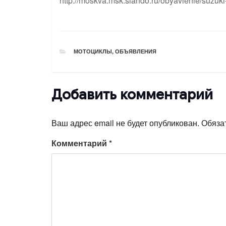
http://moskva.msk.slando.ru/obyavlenie/suzuk
РУБРИКИ
МОТОЦИКЛЫ
,
ОБЪЯВЛЕНИЯ
Добавить комментарий
Ваш адрес email не будет опубликован.
Обяза
Комментарий
*