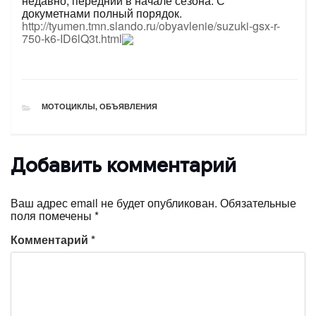
недавно, передний в начале сезона. С
докуметнами полный порядок.
http://tyumen.tmn.slando.ru/obyavlenie/suzuki-gsx-r-
750-k6-ID6lQ3t.html
РУБРИКИ
МОТОЦИКЛЫ
,
ОБЪЯВЛЕНИЯ
Добавить комментарий
Ваш адрес email не будет опубликован.
Обязательные
поля помечены
*
Комментарий
*