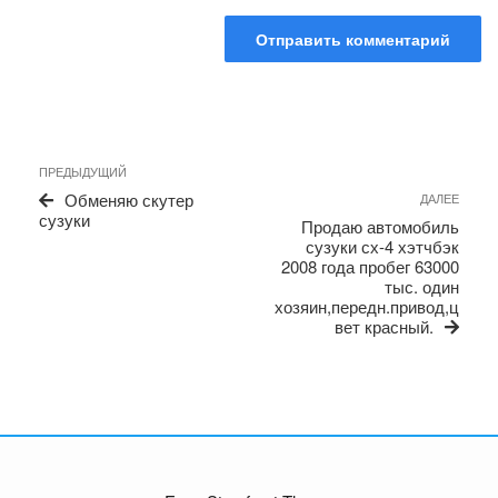
Навигация
Предыдущая
ПРЕДЫДУЩИЙ
по
запись
Сле
Обменяю скутер
ДАЛЕЕ
записям
запи
сузуки
Продаю автомобиль
сузуки сх-4 хэтчбэк
2008 года пробег 63000
тыс. один
хозяин,передн.привод,ц
вет красный.