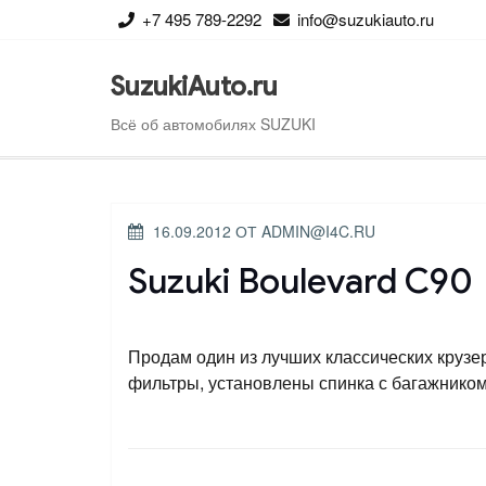
Перейти
+7 495 789-2292
info@suzukiauto.ru
к
содержимому
SuzukiAuto.ru
Всё об автомобилях SUZUKI
ОПУБЛИКОВАНО
16.09.2012
ОТ
ADMIN@I4C.RU
Suzuki Boulevard С90
Продам один из лучших классических крузер
фильтры, установлены спинка с багажник