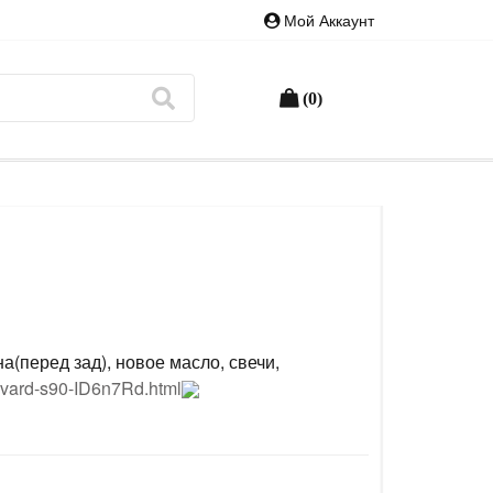
Мой Аккаунт
(0)
а(перед зад), новое масло, свечи,
levard-s90-ID6n7Rd.html