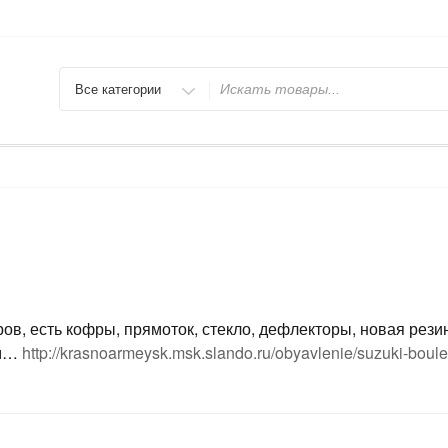
Искать
ов, есть кофры, прямоток, стекло, дефлекторы, новая резин
ом…
http://krasnoarmeysk.msk.slando.ru/obyavlenie/suzuki-bou