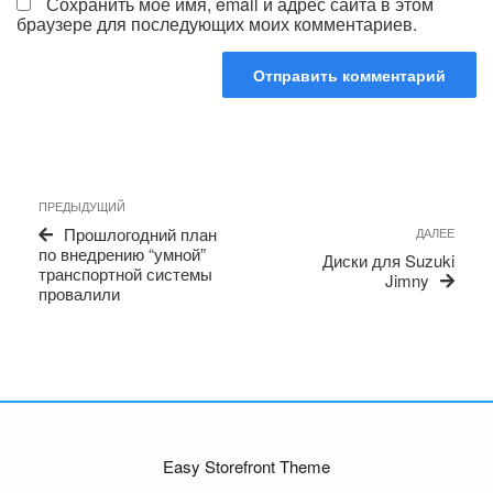
Сохранить моё имя, email и адрес сайта в этом
браузере для последующих моих комментариев.
Навигация
Предыдущая
ПРЕДЫДУЩИЙ
по
запись
Сле
Прошлогодний план
ДАЛЕЕ
записям
запи
по внедрению “умной”
Диски для Suzuki
транспортной системы
Jimny
провалили
Easy Storefront Theme