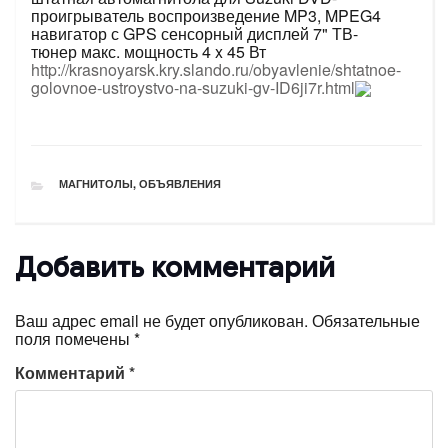
проигрыватель воспроизведение MP3, MPEG4
навигатор с GPS сенсорный дисплей 7" ТВ-
тюнер макс. мощность 4 x 45 Вт
http://krasnoyarsk.kry.slando.ru/obyavlenie/shtatnoe-
golovnoe-ustroystvo-na-suzuki-gv-ID6ji7r.html
РУБРИКИ
МАГНИТОЛЫ
,
ОБЪЯВЛЕНИЯ
Добавить комментарий
Ваш адрес email не будет опубликован.
Обязательные
поля помечены
*
Комментарий
*