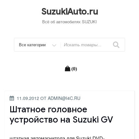
Перейти
к
SuzukiAuto.ru
содержимому
Всё об автомобилях SUZUKI
Искать
(0)
ОПУБЛИКОВАНО
11.09.2012
ОТ
ADMIN@I4C.RU
Штатное головное
устройство на Suzuki GV
штатная автомагнитола для Suzuki DVD-