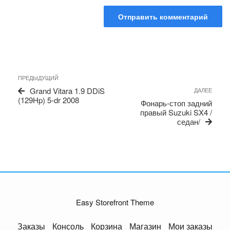
Навигация
Предыдущая
ПРЕДЫДУЩИЙ
по
запись
Сле
Grand Vitara 1.9 DDiS
ДАЛЕЕ
записям
запи
(129Hp) 5-dr 2008
Фонарь-стоп задний
правый Suzuki SX4 /
седан/
Easy Storefront Theme
Заказы
Консоль
Корзина
Магазин
Мои заказы