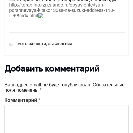
http://korablino.rzn.slando.ru/obyavlenie/tyun-
porshnevaya-kitako133ss-na-suzuki-address-110-
ID68mdx.html
РУБРИКИ
МОТОЗАПЧАСТИ
,
ОБЪЯВЛЕНИЯ
Добавить комментарий
Ваш адрес email не будет опубликован.
Обязательные
поля помечены
*
Комментарий
*