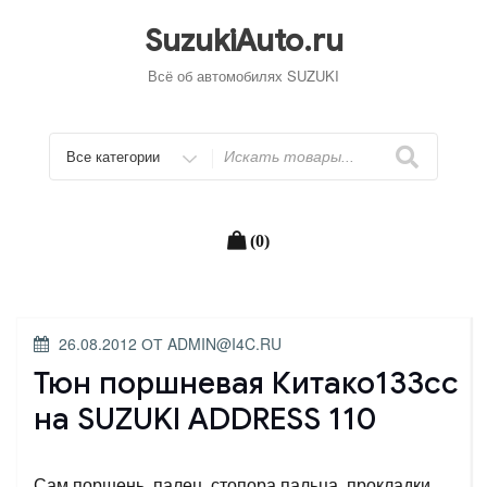
Перейти
к
SuzukiAuto.ru
содержимому
Всё об автомобилях SUZUKI
Искать
(0)
ОПУБЛИКОВАНО
26.08.2012
ОТ
ADMIN@I4C.RU
Тюн поршневая Китако133сс
на SUZUKI ADDRESS 110
Сам поршень, палец, стопора пальца, прокладки