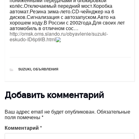
пониженными передачами и блокировкой
колёс.Отключаемый передний мост.Коробка
автомат.Резина зима-лето.CD-чейнджер на 6
дисков.Сигнализация с автозапуском.Авто на
хорошем ходу.В России с 2002года.Для своих лет
автомобиль в отличном сос…
http://omsk.oms.slando.ru/obyavlenie/suzuki-
eskudo-ID6p9lB.html
РУБРИКИ
SUZUKI
,
ОБЪЯВЛЕНИЯ
Добавить комментарий
Ваш адрес email не будет опубликован.
Обязательные
поля помечены
*
Комментарий
*