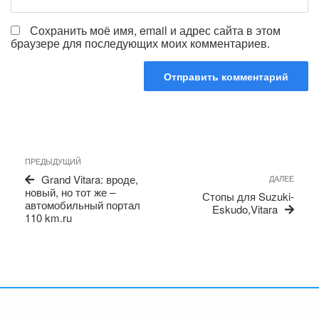
Сохранить моё имя, email и адрес сайта в этом
браузере для последующих моих комментариев.
Навигация
Предыдущая
ПРЕДЫДУЩИЙ
по
запись
Сле
Grand Vitara: вроде,
ДАЛЕЕ
записям
запи
новый, но тот же –
Стопы для Suzuki-
автомобильный портал
Eskudo,Vitara
110 km.ru