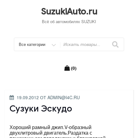
Перейти
к
SuzukiAuto.ru
содержимому
Всё об автомобилях SUZUKI
Искать
(0)
ОПУБЛИКОВАНО
19.09.2012
ОТ
ADMIN@I4C.RU
Сузуки Эскудо
Хороший рамный джип.V-образный
двухлитровый двигатель.Раздатка с