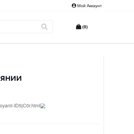
Мой Аккаунт
(0)
оянии
oyanii-ID5jC0r.html