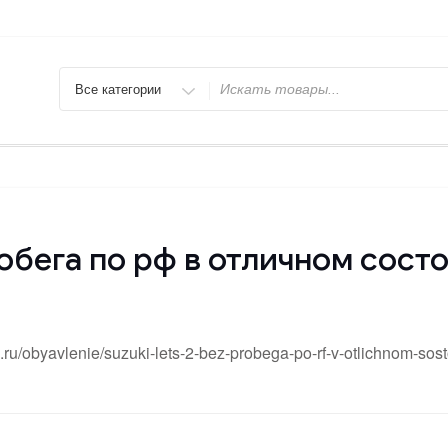
Искать
обега по рф в отличном сост
.ru/obyavlenie/suzuki-lets-2-bez-probega-po-rf-v-otlichnom-sost