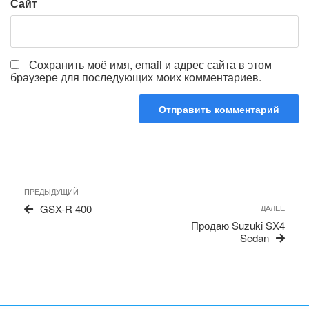
Сайт
Сохранить моё имя, email и адрес сайта в этом
браузере для последующих моих комментариев.
Навигация
Предыдущая
ПРЕДЫДУЩИЙ
по
запись
Сле
GSX-R 400
ДАЛЕЕ
записям
запи
Продаю Suzuki SX4
Sedan