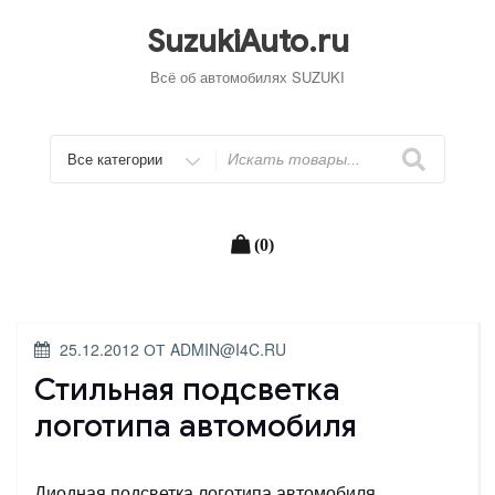
Перейти
к
SuzukiAuto.ru
содержимому
Всё об автомобилях SUZUKI
Искать
(0)
ОПУБЛИКОВАНО
25.12.2012
ОТ
ADMIN@I4C.RU
Стильная подсветка
логотипа автомобиля
Диодная подсветка логотипа автомобиля.