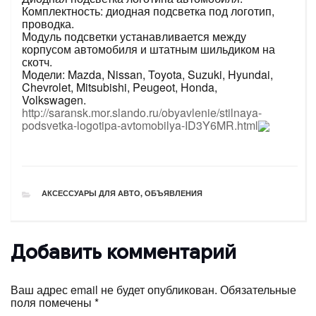
Комплектность: диодная подсветка под логотип,
проводка.
Модуль подсветки устанавливается между
корпусом автомобиля и штатным шильдиком на
скотч.
Модели: Mazda, Nissan, Toyota, Suzuki, Hyundai,
Chevrolet, Mitsubishi, Peugeot, Honda,
Volkswagen.
http://saransk.mor.slando.ru/obyavlenie/stilnaya-
podsvetka-logotipa-avtomobilya-ID3Y6MR.html
РУБРИКИ
АКСЕССУАРЫ ДЛЯ АВТО
,
ОБЪЯВЛЕНИЯ
Добавить комментарий
Ваш адрес email не будет опубликован.
Обязательные
поля помечены
*