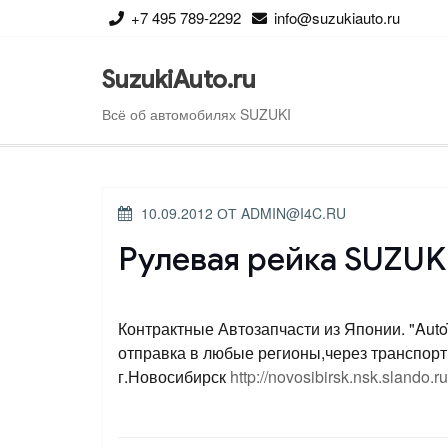
Перейти
+7 495 789-2292
info@suzukiauto.ru
к
содержимому
SuzukiAuto.ru
Всё об автомобилях SUZUKI
ОПУБЛИКОВАНО
10.09.2012
ОТ
ADMIN@I4C.RU
Рулевая рейка SUZUK
Контрактные Автозапчасти из Японии. "AutoT
отправка в любые регионы,через транспор
г.Новосибирск
http://novosibirsk.nsk.slando.