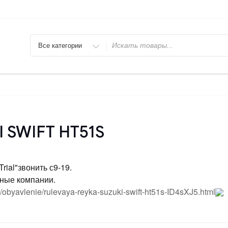
Искать
I SWIFT HT51S
rial"звонить с9-19.
тные компании.
ru/obyavlenie/rulevaya-reyka-suzuki-swift-ht51s-ID4sXJ5.html