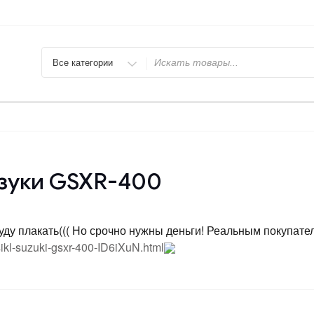
Искать
зуки GSXR-400
уду плакать((( Но срочно нужны деньги! Реальным покупател
sikl-suzuki-gsxr-400-ID6iXuN.html