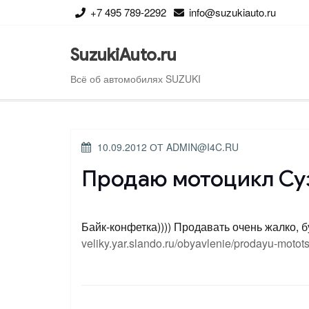
Перейти
+7 495 789-2292
info@suzukiauto.ru
к
содержимому
SuzukiAuto.ru
Всё об автомобилях SUZUKI
ОПУБЛИКОВАНО
10.09.2012
ОТ
ADMIN@I4C.RU
Продаю мотоцикл Су
Байк-конфетка)))) Продавать очень жалко, б
veliky.yar.slando.ru/obyavlenie/prodayu-motot