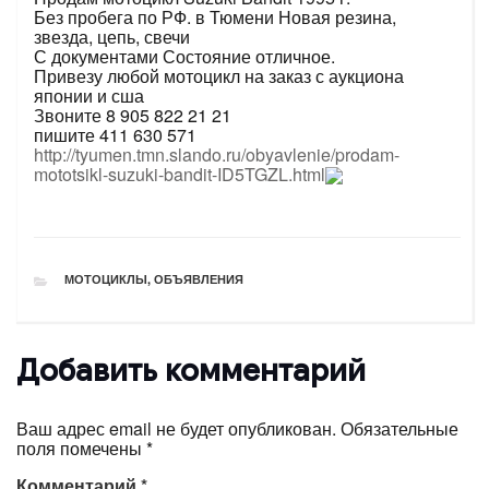
Без пробега по РФ. в Тюмени Новая резина,
звезда, цепь, свечи
С документами Состояние отличное.
Привезу любой мотоцикл на заказ с аукциона
японии и сша
Звоните 8 905 822 21 21
пишите 411 630 571
http://tyumen.tmn.slando.ru/obyavlenie/prodam-
mototsikl-suzuki-bandit-ID5TGZL.html
РУБРИКИ
МОТОЦИКЛЫ
,
ОБЪЯВЛЕНИЯ
Добавить комментарий
Ваш адрес email не будет опубликован.
Обязательные
поля помечены
*
Комментарий
*