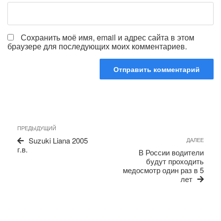
Сохранить моё имя, email и адрес сайта в этом
браузере для последующих моих комментариев.
Навигация
Предыдущая
ПРЕДЫДУЩИЙ
по
запись
Сле
Suzuki Liana 2005
ДАЛЕЕ
записям
запи
г.в.
В России водители
будут проходить
медосмотр один раз в 5
лет