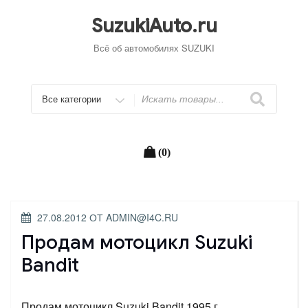
Перейти
к
SuzukiAuto.ru
содержимому
Всё об автомобилях SUZUKI
Искать
(0)
ОПУБЛИКОВАНО
27.08.2012
ОТ
ADMIN@I4C.RU
Продам мотоцикл Suzuki
Bandit
Продам мотоцикл Suzuki Bandit 1995 г.