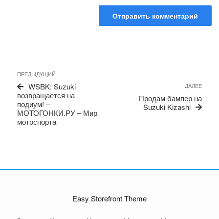
Навигация
Предыдущая
ПРЕДЫДУЩИЙ
по
запись
Сле
WSBK: Suzuki
ДАЛЕЕ
записям
запи
возвращается на
Продам бампер на
подиум! –
Suzuki Kizashi
МОТОГОНКИ.РУ – Мир
мотоспорта
Easy Storefront Theme