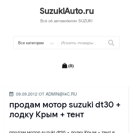
Перейти
к
SuzukiAuto.ru
содержимому
Всё об автомобилях SUZUKI
Искать
(0)
ОПУБЛИКОВАНО
09.09.2012
ОТ
ADMIN@I4C.RU
продам мотор suzuki dt30 +
лодку Крым + тент
продам мотор suzuki dt30 + лодку Крым + тент в