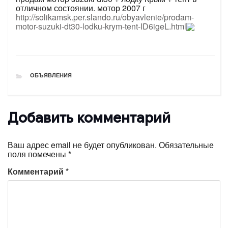
отличном состоянии. мотор 2007 г
http://solikamsk.per.slando.ru/obyavlenie/prodam-
motor-suzuki-dt30-lodku-krym-tent-ID6igeL.html
РУБРИКИ
ОБЪЯВЛЕНИЯ
Добавить комментарий
Ваш адрес email не будет опубликован.
Обязательные
поля помечены
*
Комментарий
*