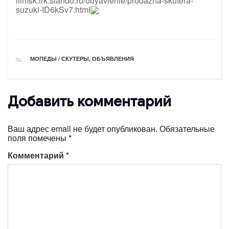
ilimsk.irk.slando.ru/obyavlenie/prodazha-skutera-
suzuki-ID6kSv7.html
РУБРИКИ
МОПЕДЫ / СКУТЕРЫ
,
ОБЪЯВЛЕНИЯ
Добавить комментарий
Ваш адрес email не будет опубликован.
Обязательные
поля помечены
*
Комментарий
*