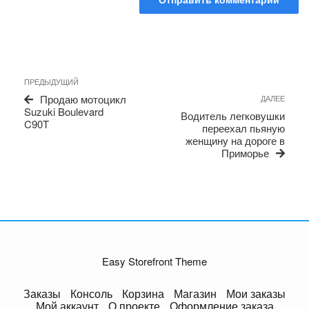
Навигация
Предыдущая
ПРЕДЫДУЩИЙ
по
запись
Сле
Продаю мотоцикл
ДАЛЕЕ
записям
запи
Suzuki Boulevard
Водитель легковушки
C90T
переехал пьяную
женщину на дороге в
Приморье
Easy Storefront Theme
Заказы
Консоль
Корзина
Магазин
Мои заказы
Мой аккаунт
О проекте
Оформление заказа