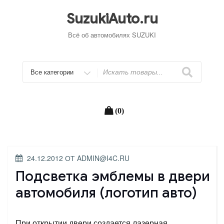
Перейти
к
SuzukiAuto.ru
содержимому
Всё об автомобилях SUZUKI
Искать
(0)
ОПУБЛИКОВАНО
24.12.2012
ОТ
ADMIN@I4C.RU
Подсветка эмблемы в двери
автомобиля (логотип авто)
При открытии двери создается лазерная