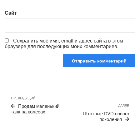
Сайт
Сохранить моё имя, email и адрес сайта в этом
браузере для последующих моих комментариев.
Навигация
Предыдущая
ПРЕДЫДУЩИЙ
по
запись
Сле
Продам маленький
ДАЛЕЕ
записям
запи
танк на колесах
Штатные DVD нового
поколения