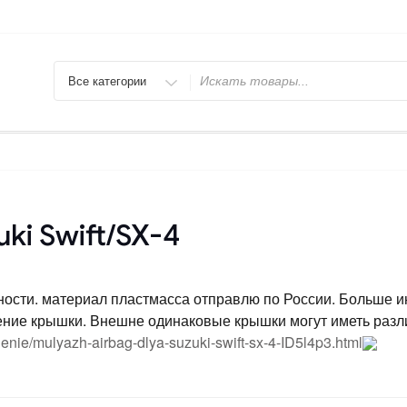
Искать
ki Swift/SX-4
ности. материал пластмасса отправлю по России. Больше 
ление крышки. Внешне одинаковые крышки могут иметь разл
vlenie/mulyazh-airbag-dlya-suzuki-swift-sx-4-ID5l4p3.html