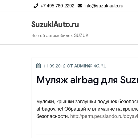
Перейти
+7 495 789-2292
info@suzukiauto.ru
к
содержимому
SuzukiAuto.ru
Всё об автомобилях SUZUKI
ОПУБЛИКОВАНО
11.09.2012
ОТ
ADMIN@I4C.RU
Муляж airbag для Suzu
муляжи, крышки заглушки подушек безопас
airbagov.net Обращайте внимание на креп
безопасности.
http://perm.per.slando.ru/obya