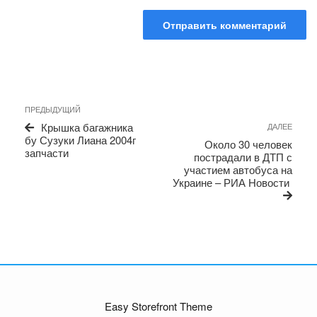
Навигация
Предыдущая
ПРЕДЫДУЩИЙ
по
запись
Сле
Крышка багажника
ДАЛЕЕ
записям
запи
бу Сузуки Лиана 2004г
Около 30 человек
запчасти
пострадали в ДТП с
участием автобуса на
Украине – РИА Новости
Easy Storefront Theme