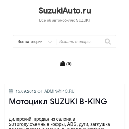
Перейти
к
SuzukiAuto.ru
содержимому
Всё об автомобилях SUZUKI
Искать
(0)
ОПУБЛИКОВАНО
15.09.2012
ОТ
ADMIN@I4C.RU
Мотоцикл SUZUKI B-KING
дилерский, продан из салона в
2010году,съемные кофры, ABS, дуги, заглушка