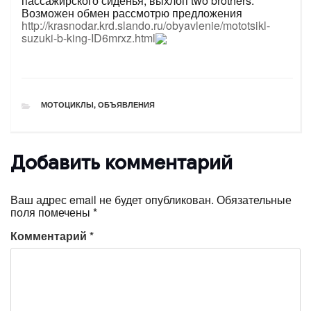
пассажирского сиденья, выхлоп two brothers.
Возможен обмен рассмотрю предложения
http://krasnodar.krd.slando.ru/obyavlenie/mototsikl-
suzuki-b-king-ID6mrxz.html
РУБРИКИ
МОТОЦИКЛЫ
,
ОБЪЯВЛЕНИЯ
Добавить комментарий
Ваш адрес email не будет опубликован.
Обязательные
поля помечены
*
Комментарий
*