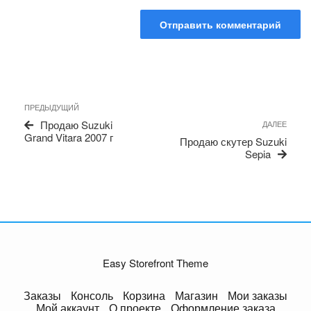
Навигация
Предыдущая
ПРЕДЫДУЩИЙ
по
запись
Сле
Продаю Suzuki
ДАЛЕЕ
записям
запи
Grand Vitara 2007 г
Продаю скутер Suzuki
Sepia
Easy Storefront Theme
Заказы
Консоль
Корзина
Магазин
Мои заказы
Мой аккаунт
О проекте
Оформление заказа