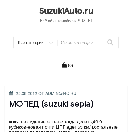
Перейти
к
SuzukiAuto.ru
содержимому
Всё об автомобилях SUZUKI
Искать
(0)
ОПУБЛИКОВАНО
25.08.2012
ОТ
ADMIN@I4C.RU
МОПЕД (suzuki sepia)
кожа на сидение есть-не когда делать,49.9
кубиков-новая почти ЦПГ,едет 55 км/ч,остальные