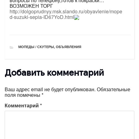
вопросы по телефону,готов к покраски…
ВОЗМОЖЕН ТОРГ
http://dolgoprudnyy.msk.slando.ru/obyavlenie/mope
d-suzuki-sepia-ID67YoD.html
РУБРИКИ
МОПЕДЫ / СКУТЕРЫ
,
ОБЪЯВЛЕНИЯ
Добавить комментарий
Ваш адрес email не будет опубликован.
Обязательные
поля помечены
*
Комментарий
*