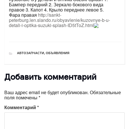
Бампер передний 2. Зеркало бокового вида
правое 3. Капот 4. Крыло переднее левое 5.
Фара правая
http://sankt-
peterburg.len.slando.ru/obyavlenie/kuzovnye-b-u-
detali-i-optika-suzuki-splash-ID5tToZ.html
РУБРИКИ
АВТОЗАПЧАСТИ
,
ОБЪЯВЛЕНИЯ
Добавить комментарий
Ваш адрес email не будет опубликован.
Обязательные
поля помечены
*
Комментарий
*