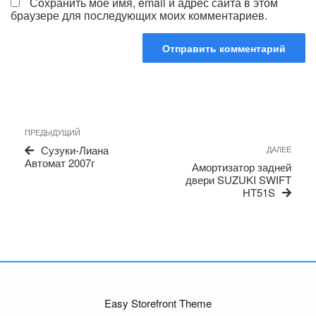
Сохранить моё имя, email и адрес сайта в этом
браузере для последующих моих комментариев.
Навигация
Предыдущая
ПРЕДЫДУЩИЙ
по
запись
Сле
Сузуки-Лиана
ДАЛЕЕ
записям
запи
Автомат 2007г
Амортизатор задней
двери SUZUKI SWIFT
HT51S
Easy Storefront Theme