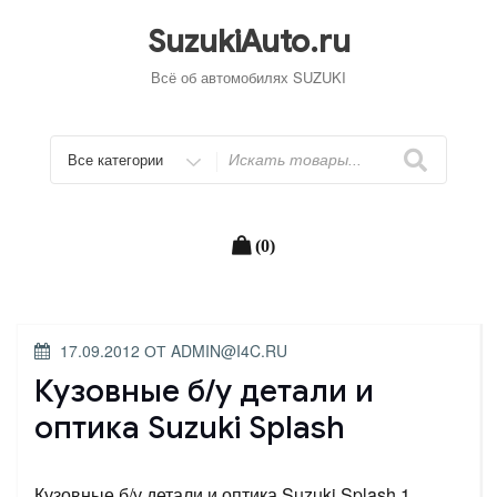
Перейти
к
SuzukiAuto.ru
содержимому
Всё об автомобилях SUZUKI
Искать
(0)
ОПУБЛИКОВАНО
17.09.2012
ОТ
ADMIN@I4C.RU
Кузовные б/у детали и
оптика Suzuki Splash
Кузовные б/у детали и оптика Suzuki Splash 1.