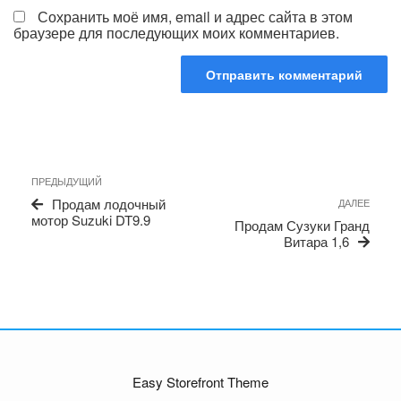
Сохранить моё имя, email и адрес сайта в этом
браузере для последующих моих комментариев.
Навигация
Предыдущая
ПРЕДЫДУЩИЙ
по
запись
Сле
Продам лодочный
ДАЛЕЕ
записям
запи
мотор Suzuki DT9.9
Продам Сузуки Гранд
Витара 1,6
Easy Storefront Theme