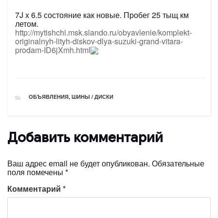
7J x 6.5 состояние как новые. Пробег 25 тыщ км
летом.
http://mytishchi.msk.slando.ru/obyavlenie/komplekt-
originalnyh-lityh-diskov-dlya-suzuki-grand-vitara-
prodam-ID6jXmh.html
РУБРИКИ
ОБЪЯВЛЕНИЯ
,
ШИНЫ / ДИСКИ
Добавить комментарий
Ваш адрес email не будет опубликован.
Обязательные
поля помечены
*
Комментарий
*