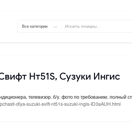
Искать
Свифт Нт51S, Сузуки Ингис
иционера, телевизор. б/у. фото по требованию. полный спи
apchasti-dlya-suzuki-svift-nt51s-suzuki-ingis-ID3aAUH.html