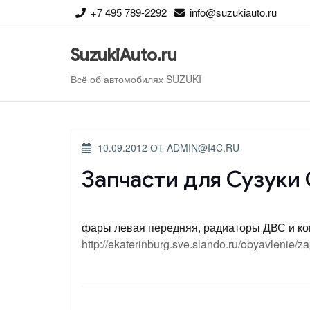
Перейти
+7 495 789-2292
info@suzukiauto.ru
к
содержимому
SuzukiAuto.ru
Всё об автомобилях SUZUKI
ОПУБЛИКОВАНО
10.09.2012
ОТ
ADMIN@I4C.RU
Запчасти для Сузуки 
фары левая передняя, радиаторы ДВС и конд
http://ekaterinburg.sve.slando.ru/obyavlenie/z