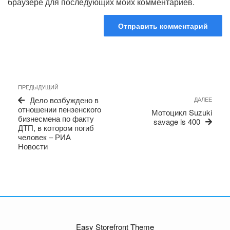
браузере для последующих моих комментариев.
Навигация
Предыдущая
ПРЕДЫДУЩИЙ
по
запись
Сле
Дело возбуждено в
ДАЛЕЕ
записям
запи
отношении пензенского
Мотоцикл Suzuki
бизнесмена по факту
savage ls 400
ДТП, в котором погиб
человек – РИА
Новости
Easy Storefront Theme