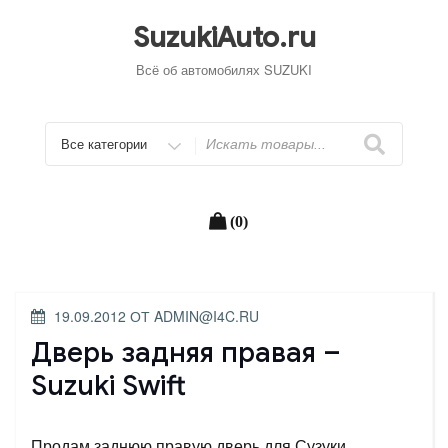
Перейти
к
SuzukiAuto.ru
содержимому
Всё об автомобилях SUZUKI
Искать
(0)
ОПУБЛИКОВАНО
19.09.2012
ОТ
ADMIN@I4C.RU
Дверь задняя правая –
Suzuki Swift
Продам заднюю правую дверь для Сузуки