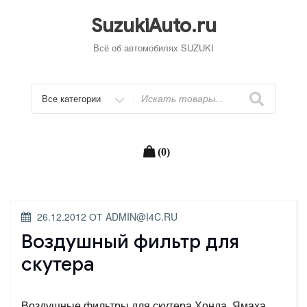
Перейти
к
SuzukiAuto.ru
содержимому
Всё об автомобилях SUZUKI
Искать
(0)
ОПУБЛИКОВАНО
26.12.2012
ОТ
ADMIN@I4C.RU
Воздушный фильтр для
скутера
Воздушные фильтры для скутера Хонда, Ямаха,