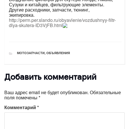
Сузуки и китайцев, фильтрующие элементы.
Другие расходники, запчасти, тюнинг,
экипировка.
http://perm.per.slando.ru/obyavlenie/vozdushnyy-filtr-
dlya-skutera-ID3VjFB.html
РУБРИКИ
МОТОЗАПЧАСТИ
,
ОБЪЯВЛЕНИЯ
Добавить комментарий
Ваш адрес email не будет опубликован.
Обязательные
поля помечены
*
Комментарий
*