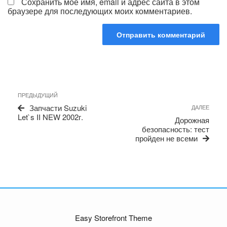
Сохранить моё имя, email и адрес сайта в этом
браузере для последующих моих комментариев.
Навигация
Предыдущая
ПРЕДЫДУЩИЙ
по
запись
Сле
Запчасти Suzuki
ДАЛЕЕ
записям
запи
Let`s II NEW 2002г.
Дорожная
безопасность: тест
пройден не всеми
Easy Storefront Theme