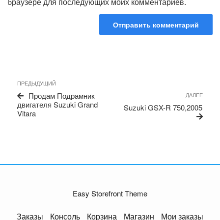
браузере для последующих моих комментариев.
Навигация
Предыдущая
ПРЕДЫДУЩИЙ
по
запись
Сле
Продам Подрамник
ДАЛЕЕ
записям
запи
двигателя Suzuki Grand
Suzuki GSX-R 750,2005
Vitara
Easy Storefront Theme
Заказы
Консоль
Корзина
Магазин
Мои заказы