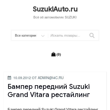
Перейти
к
SuzukiAuto.ru
содержимому
Всё об автомобилях SUZUKI
Искать
(0)
ОПУБЛИКОВАНО
10.09.2012
ОТ
ADMIN@I4C.RU
Бампер передний Suzuki
Grand Vitara рестайлинг
Бампер передний Suzuki Grand Vitara рестайлинг