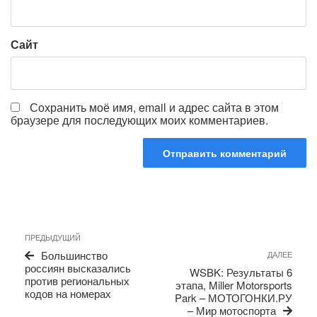
Сайт
Сохранить моё имя, email и адрес сайта в этом
браузере для последующих моих комментариев.
Навигация
Предыдущая
ПРЕДЫДУЩИЙ
по
запись
Сле
Большинство
ДАЛЕЕ
записям
запи
россиян высказались
WSBK: Результаты 6
против региональных
этапа, Miller Motorsports
кодов на номерах
Park – МОТОГОНКИ.РУ
– Мир мотоспорта