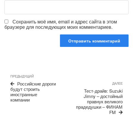
Сохранить моё имя, email и адрес сайта в этом
браузере для последующих моих комментариев.
Навигация
Предыдущая
ПРЕДЫДУЩИЙ
по
запись
Сле
Российские дороги
ДАЛЕЕ
записям
запи
будут строить
Тест-драйв: Suzuki
иностранные
Jimny – достойный
компании
правнук великого
прадедушки – ФИНАМ
FM