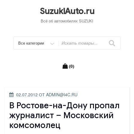
Перейти
к
SuzukiAuto.ru
содержимому
Всё об автомобилях SUZUKI
Искать
(0)
ОПУБЛИКОВАНО
02.07.2012
ОТ
ADMIN@I4C.RU
В Ростове-на-Дону пропал
журналист – Московский
комсомолец