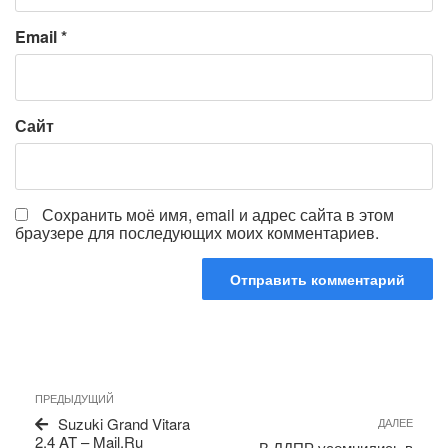
Email
*
Сайт
Сохранить моё имя, email и адрес сайта в этом
браузере для последующих моих комментариев.
Навигация
Предыдущая
ПРЕДЫДУЩИЙ
по
запись
Сле
Suzuki Grand Vitara
ДАЛЕЕ
записям
запи
2.4 AT – Mail.Ru
В ЛДПР усомнились в