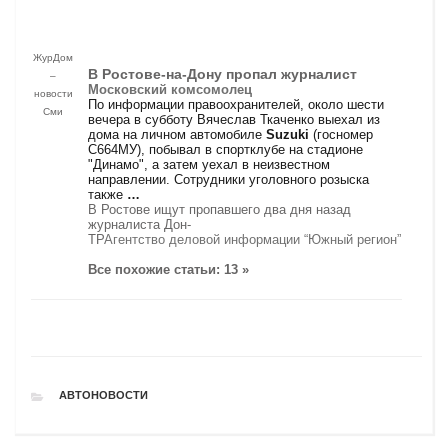
ЖурДом
В Ростове-на-Дону пропал журналист
–
Московский комсомолец
новости
По информации правоохранителей, около шести
Сми
вечера в субботу Вячеслав Ткаченко выехал из
дома на личном автомобиле
Suzuki
(госномер
С664МУ), побывал в спортклубе на стадионе
"Динамо", а затем уехал в неизвестном
направлении. Сотрудники уголовного розыска
также
…
В Ростове ищут пропавшего два дня назад
журналиста Дон-
ТР
Агентство деловой информации “Южный регион”
Все похожие статьи: 13 »
РУБРИКИ
АВТОНОВОСТИ