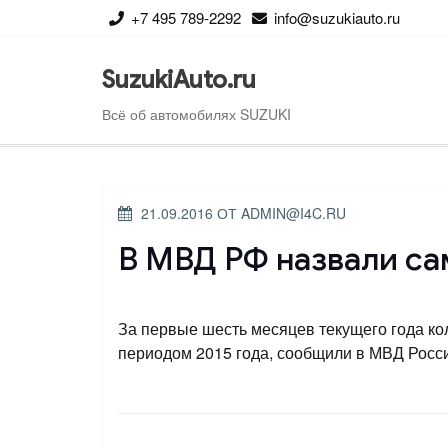
Перейти
+7 495 789-2292
info@suzukiauto.ru
к
содержимому
SuzukiAuto.ru
Всё об автомобилях SUZUKI
ОПУБЛИКОВАНО
21.09.2016
ОТ
ADMIN@I4C.RU
В МВД РФ назвали са
За первые шесть месяцев текущего года ко
периодом 2015 года, сообщили в МВД Росси