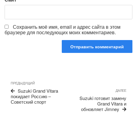
Сохранить моё имя, email и адрес сайта в этом
браузере для последующих моих комментариев.
Навигация
Предыдущая
ПРЕДЫДУЩИЙ
по
запись
Сле
Suzuki Grand Vitara
ДАЛЕЕ
записям
запи
покидает Россию –
Suzuki готовит замену
Советский спорт
Grand Vitara и
обновляет Jimney