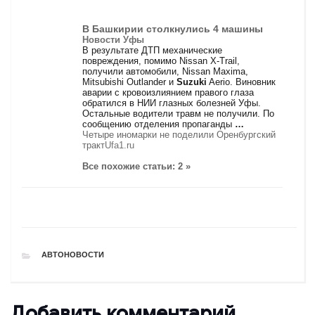
В Башкирии столкнулись 4 машины
Новости Уфы
В результате ДТП механические
повреждения, помимо Nissan X-Trail,
получили автомобили, Nissan Maxima,
Mitsubishi Outlander и
Suzuki
Aerio. Виновник
аварии с кровоизлиянием правого глаза
обратился в НИИ глазных болезней Уфы.
Остальные водители травм не получили. По
сообщению отделения пропаганды
…
Четыре иномарки не поделили Оренбургский
тракт
Ufa1.ru
Все похожие статьи: 2 »
РУБРИКИ
АВТОНОВОСТИ
Добавить комментарий