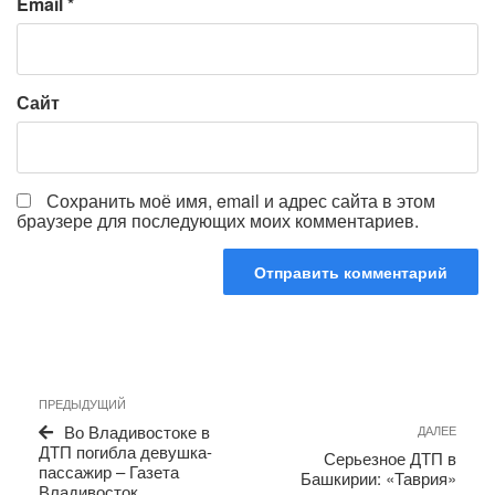
Email
*
Сайт
Сохранить моё имя, email и адрес сайта в этом
браузере для последующих моих комментариев.
Навигация
Предыдущая
ПРЕДЫДУЩИЙ
по
запись
Сле
Во Владивостоке в
ДАЛЕЕ
записям
запи
ДТП погибла девушка-
Серьезное ДТП в
пассажир – Газета
Башкирии: «Таврия»
Владивосток